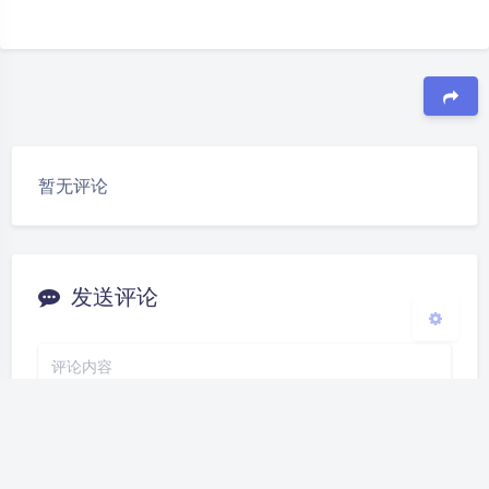
夜间模式
Sans Serif
Serif
豆
浅阴影
深阴影
暂无评论
关闭
日落
暗化
灰度
发送评论