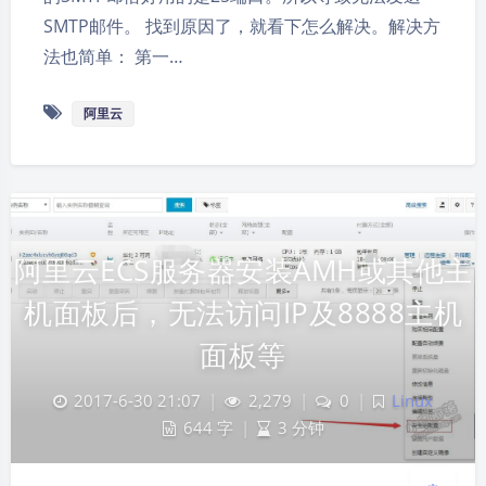
SMTP邮件。 找到原因了，就看下怎么解决。解决方
法也简单： 第一…
阿里云
夜间模式
阿里云ECS服务器安装AMH或其他主
Sans Serif
Serif
机面板后，无法访问IP及8888主机
浅阴影
深阴影
面板等
关闭
日落
暗化
灰度
2017-6-30 21:07
|
2,279
|
0
|
Linux
644 字
|
3 分钟