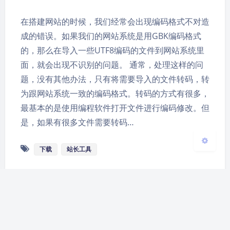
夜间模式
在搭建网站的时候，我们经常会出现编码格式不对造
成的错误。如果我们的网站系统是用GBK编码格式
Sans Serif
Serif
的，那么在导入一些UTF8编码的文件到网站系统里
面，就会出现不识别的问题。 通常，处理这样的问
浅阴影
深阴影
题，没有其他办法，只有将需要导入的文件转码，转
为跟网站系统一致的编码格式。转码的方式有很多，
关闭
日落
暗化
灰度
最基本的是使用编程软件打开文件进行编码修改。但
是，如果有很多文件需要转码…
下载
站长工具
Theme
Argon
By solstice23