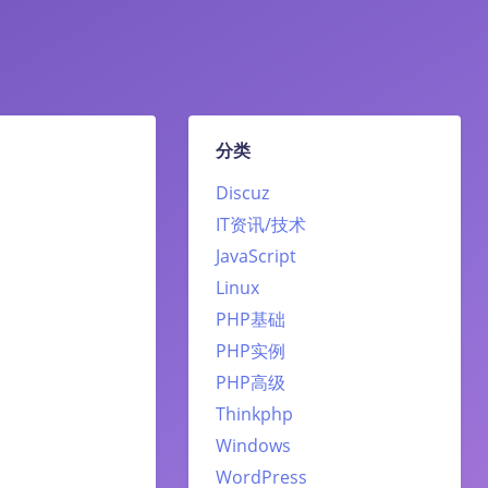
分类
Discuz
IT资讯/技术
JavaScript
Linux
PHP基础
PHP实例
PHP高级
Thinkphp
Windows
WordPress