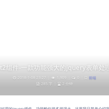
ect2组件-一款功能强大的jquery表单
2018-1-08 23:27
|
1,909
|
0
|
前端
285 字
|
2 分钟
一款很好用的jquery插件。功能貌似很多很强大。这里我只简单介