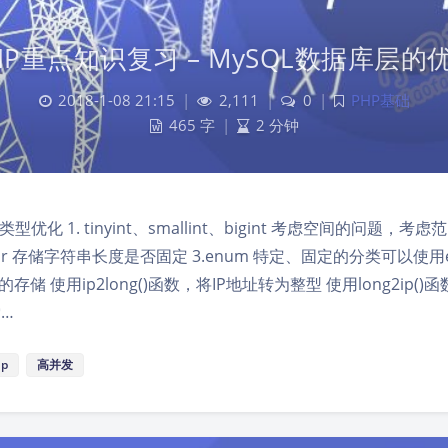
HP重点知识复习 – MySQL数据库层的
2018-1-08 21:15
|
2,111
|
0
|
PHP基础
465 字
|
2 分钟
优化 1. tinyint、smallint、bigint 考虑空间的问题，考
rchar 存储字符串长度是否固定 3.enum 特定、固定的分类可以使
址的存储 使用ip2long()函数，将IP地址转为整型 使用long2ip(
索…
hp
高并发